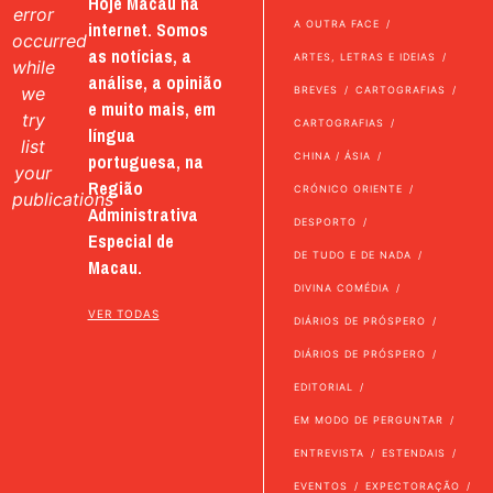
Hoje Macau na
error
internet. Somos
A OUTRA FACE
occurred
as notícias, a
ARTES, LETRAS E IDEIAS
while
análise, a opinião
we
BREVES
CARTOGRAFIAS
e muito mais, em
try
CARTOGRAFIAS
língua
list
portuguesa, na
CHINA / ÁSIA
your
Região
CRÓNICO ORIENTE
publications
Administrativa
DESPORTO
Especial de
DE TUDO E DE NADA
Macau.
DIVINA COMÉDIA
VER TODAS
DIÁRIOS DE PRÓSPERO
DIÁRIOS DE PRÓSPERO
EDITORIAL
EM MODO DE PERGUNTAR
ENTREVISTA
ESTENDAIS
EVENTOS
EXPECTORAÇÃO