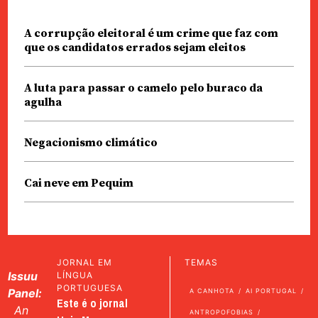
A corrupção eleitoral é um crime que faz com
que os candidatos errados sejam eleitos
A luta para passar o camelo pelo buraco da
agulha
Negacionismo climático
Cai neve em Pequim
JORNAL EM
TEMAS
Issuu
LÍNGUA
PORTUGUESA
Panel:
A CANHOTA
AI PORTUGAL
Este é o jornal
An
ANTROPOFOBIAS