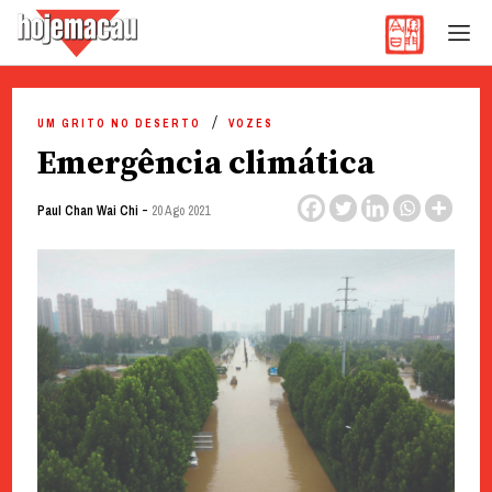
Hoje Macau
Jornal em Língua Portuguesa
Skip
to
UM GRITO NO DESERTO
VOZES
content
Emergência climática
-
Paul Chan Wai Chi
20 Ago 2021