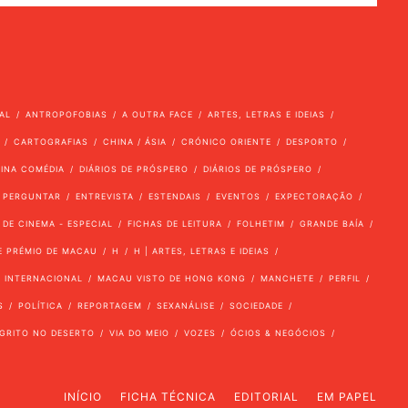
AL
ANTROPOFOBIAS
A OUTRA FACE
ARTES, LETRAS E IDEIAS
CARTOGRAFIAS
CHINA / ÁSIA
CRÓNICO ORIENTE
DESPORTO
VINA COMÉDIA
DIÁRIOS DE PRÓSPERO
DIÁRIOS DE PRÓSPERO
 PERGUNTAR
ENTREVISTA
ESTENDAIS
EVENTOS
EXPECTORAÇÃO
 DE CINEMA - ESPECIAL
FICHAS DE LEITURA
FOLHETIM
GRANDE BAÍA
E PRÉMIO DE MACAU
H
H | ARTES, LETRAS E IDEIAS
INTERNACIONAL
MACAU VISTO DE HONG KONG
MANCHETE
PERFIL
S
POLÍTICA
REPORTAGEM
SEXANÁLISE
SOCIEDADE
GRITO NO DESERTO
VIA DO MEIO
VOZES
ÓCIOS & NEGÓCIOS
INÍCIO
FICHA TÉCNICA
EDITORIAL
EM PAPEL