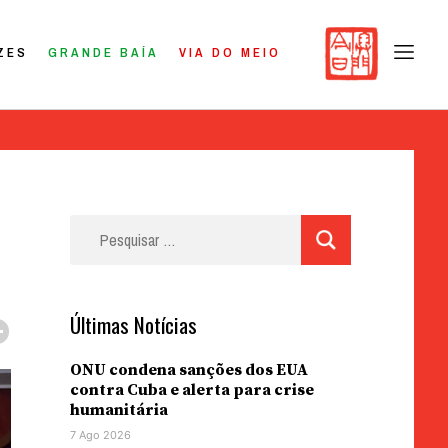
ZES
GRANDE BAÍA
VIA DO MEIO
Pesquisar
por:
Últimas Notícias
ONU condena sanções dos EUA
contra Cuba e alerta para crise
humanitária
7 Ago 2026