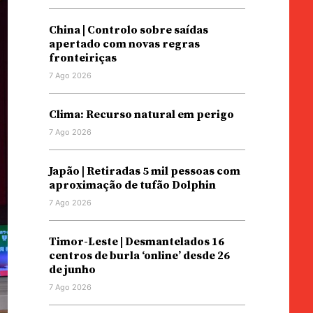
China | Controlo sobre saídas
apertado com novas regras
fronteiriças
7 Ago 2026
Clima: Recurso natural em perigo
7 Ago 2026
Japão | Retiradas 5 mil pessoas com
aproximação de tufão Dolphin
7 Ago 2026
Timor-Leste | Desmantelados 16
centros de burla ‘online’ desde 26
de junho
7 Ago 2026