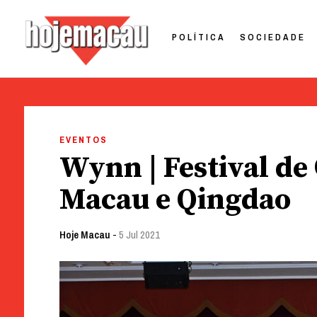
POLÍTICA
SOCIEDADE
Hoje Macau
Jornal em Língua Portuguesa
Skip
to
EVENTOS
content
Wynn | Festival de
Macau e Qingdao
Hoje Macau
-
5 Jul 2021