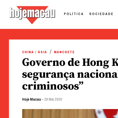
POLÍTICA
SOCIEDADE
Hoje Macau
Jornal em Língua Portuguesa
Skip
to
CHINA / ÁSIA
MANCHETE
content
Governo de Hong Ko
segurança nacional
criminosos”
Hoje Macau
-
28 Mai 2020