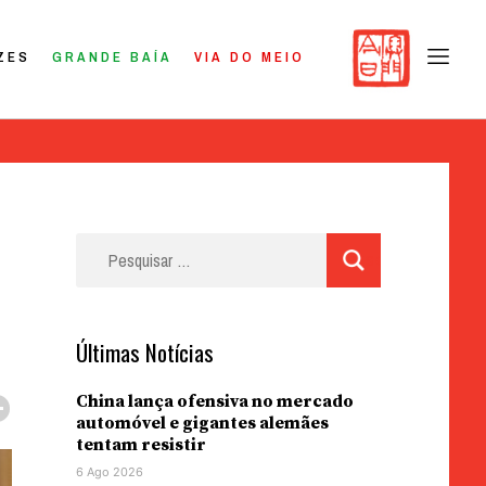
ZES
GRANDE BAÍA
VIA DO MEIO
Pesquisar
por:
Últimas Notícias
China lança ofensiva no mercado
automóvel e gigantes alemães
tentam resistir
6 Ago 2026