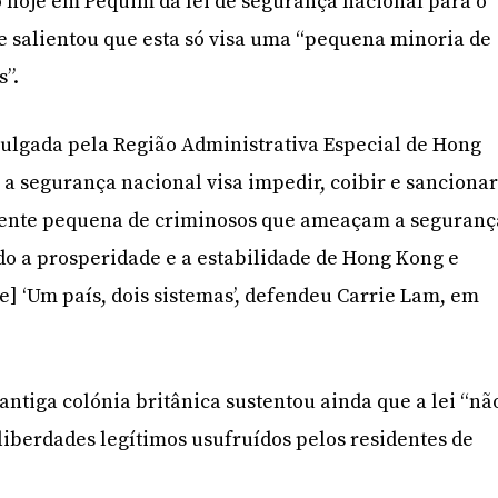
 hoje em Pequim da lei de segurança nacional para o
 e salientou que esta só visa uma “pequena minoria de
s”.
mulgada pela Região Administrativa Especial de Hong
a segurança nacional visa impedir, coibir e sanciona
nte pequena de criminosos que ameaçam a seguranç
o a prosperidade e a estabilidade de Hong Kong e
e] ‘Um país, dois sistemas’, defendeu Carrie Lam, em
antiga colónia britânica sustentou ainda que a lei “nã
e liberdades legítimos usufruídos pelos residentes de