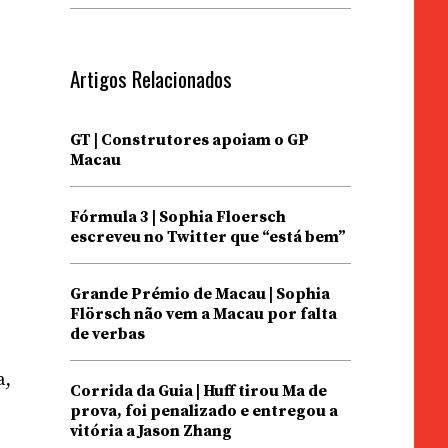
o
Artigos Relacionados
GT | Construtores apoiam o GP
Macau
Fórmula 3 | Sophia Floersch
escreveu no Twitter que “está bem”
Grande Prémio de Macau | Sophia
Flörsch não vem a Macau por falta
de verbas
a,
Corrida da Guia | Huff tirou Ma de
prova, foi penalizado e entregou a
vitória a Jason Zhang