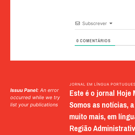
Subscrever
0
COMENTÁRIOS
JORNAL EM LÍNGUA PORTUGUE
Issuu Panel:
An error
Este é o jornal Hoje 
occurred while we try
Somos as notícias, a 
list your publications
muito mais, em língu
Região Administrativ