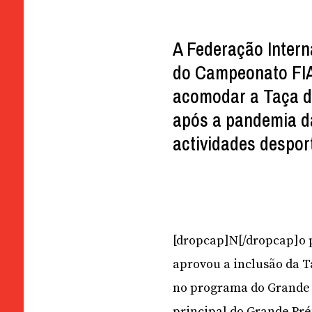
A Federação Intern
do Campeonato FIA
acomodar a Taça d
após a pandemia d
actividades desport
[dropcap]N[/dropcap]o 
aprovou a inclusão da T
no programa do Grande P
principal do Grande Pr