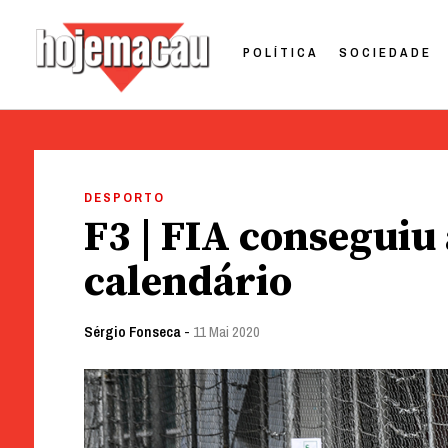
POLÍTICA
SOCIEDADE
Hoje Macau
Jornal em Língua Portuguesa
Skip
to
DESPORTO
content
F3 | FIA consegui
calendário
Sérgio Fonseca
-
11 Mai 2020