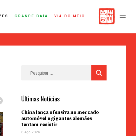
ZES
GRANDE BAÍA
VIA DO MEIO
Pesquisar
por:
Últimas Notícias
China lança ofensiva no mercado
automóvel e gigantes alemães
tentam resistir
6 Ago 2026