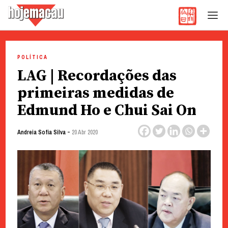
Hoje Macau
Jornal em Língua Portuguesa
Skip
to
POLÍTICA
content
LAG | Recordações das
primeiras medidas de
Edmund Ho e Chui Sai On
-
Andreia Sofia Silva
20 Abr 2020