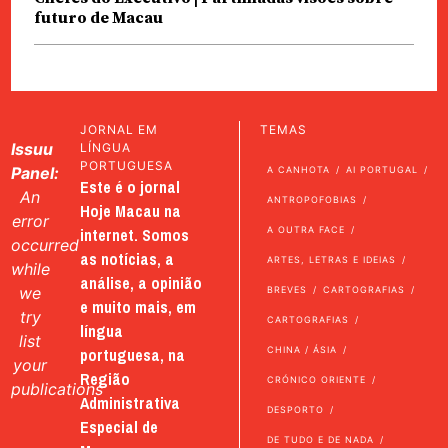
futuro de Macau
JORNAL EM
TEMAS
Issuu
LÍNGUA
PORTUGUESA
Panel:
A CANHOTA
AI PORTUGAL
Este é o jornal
An
ANTROPOFOBIAS
Hoje Macau na
error
internet. Somos
A OUTRA FACE
occurred
as notícias, a
ARTES, LETRAS E IDEIAS
while
análise, a opinião
we
BREVES
CARTOGRAFIAS
e muito mais, em
try
CARTOGRAFIAS
língua
list
portuguesa, na
CHINA / ÁSIA
your
Região
CRÓNICO ORIENTE
publications
Administrativa
DESPORTO
Especial de
DE TUDO E DE NADA