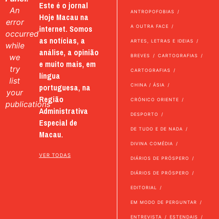
Este é o jornal
An
ANTROPOFOBIAS
Hoje Macau na
error
internet. Somos
A OUTRA FACE
occurred
as notícias, a
ARTES, LETRAS E IDEIAS
while
análise, a opinião
we
BREVES
CARTOGRAFIAS
e muito mais, em
try
CARTOGRAFIAS
língua
list
portuguesa, na
CHINA / ÁSIA
your
Região
CRÓNICO ORIENTE
publications
Administrativa
DESPORTO
Especial de
DE TUDO E DE NADA
Macau.
DIVINA COMÉDIA
VER TODAS
DIÁRIOS DE PRÓSPERO
DIÁRIOS DE PRÓSPERO
EDITORIAL
EM MODO DE PERGUNTAR
ENTREVISTA
ESTENDAIS