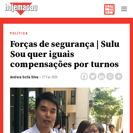
Hoje Macau
Jornal em Língua Portuguesa
Skip
to
POLÍTICA
content
Forças de segurança | Sulu
Sou quer iguais
compensações por turnos
-
Andreia Sofia Silva
27 Fev 2020