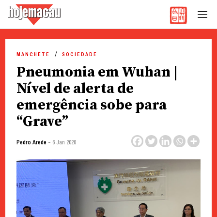
Hoje Macau
Jornal em Língua Portuguesa
Skip
to
MANCHETE
SOCIEDADE
content
Pneumonia em Wuhan |
Nível de alerta de
emergência sobe para
“Grave”
-
Pedro Arede
6 Jan 2020