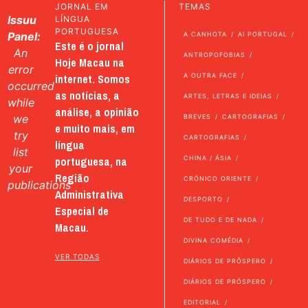
JORNAL EM
TEMAS
Issuu
LÍNGUA
PORTUGUESA
Panel:
A CANHOTA
AI PORTUGAL
Este é o jornal
An
ANTROPOFOBIAS
Hoje Macau na
error
internet. Somos
A OUTRA FACE
occurred
as notícias, a
ARTES, LETRAS E IDEIAS
while
análise, a opinião
we
BREVES
CARTOGRAFIAS
e muito mais, em
try
CARTOGRAFIAS
língua
list
portuguesa, na
CHINA / ÁSIA
your
Região
CRÓNICO ORIENTE
publications
Administrativa
DESPORTO
Especial de
DE TUDO E DE NADA
Macau.
DIVINA COMÉDIA
VER TODAS
DIÁRIOS DE PRÓSPERO
DIÁRIOS DE PRÓSPERO
EDITORIAL