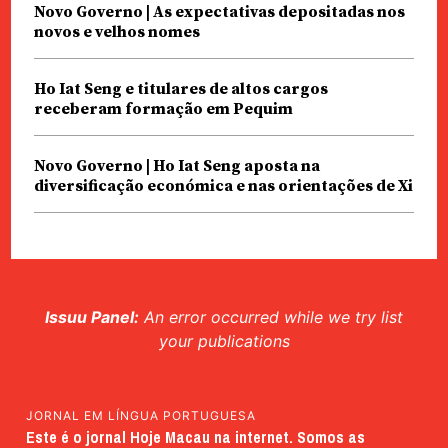
Novo Governo | As expectativas depositadas nos
novos e velhos nomes
Ho Iat Seng e titulares de altos cargos
receberam formação em Pequim
Novo Governo | Ho Iat Seng aposta na
diversificação económica e nas orientações de Xi
Issuu Panel:
An error occurred while we try list
your publications
JORNAL EM LÍNGUA PORTUGUESA
Este é o jornal Hoje Macau na internet. Somos as