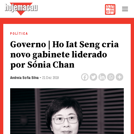
Hoje Macau
Jornal em Língua Portuguesa
Skip
to
POLÍTICA
content
Governo | Ho Iat Seng cria
novo gabinete liderado
por Sónia Chan
-
Andreia Sofia Silva
21 Dez 2019