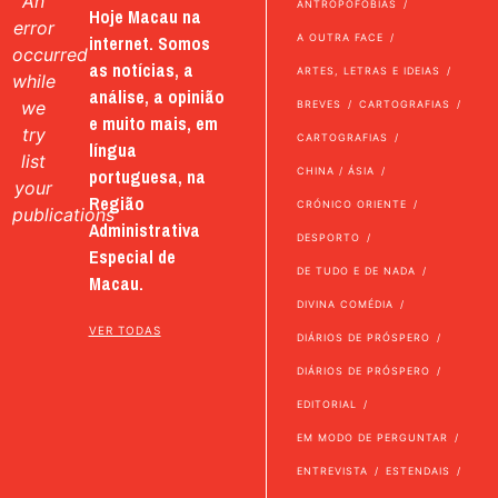
An
ANTROPOFOBIAS
Hoje Macau na
error
internet. Somos
A OUTRA FACE
occurred
as notícias, a
ARTES, LETRAS E IDEIAS
while
análise, a opinião
we
BREVES
CARTOGRAFIAS
e muito mais, em
try
CARTOGRAFIAS
língua
list
portuguesa, na
CHINA / ÁSIA
your
Região
CRÓNICO ORIENTE
publications
Administrativa
DESPORTO
Especial de
DE TUDO E DE NADA
Macau.
DIVINA COMÉDIA
VER TODAS
DIÁRIOS DE PRÓSPERO
DIÁRIOS DE PRÓSPERO
EDITORIAL
EM MODO DE PERGUNTAR
ENTREVISTA
ESTENDAIS