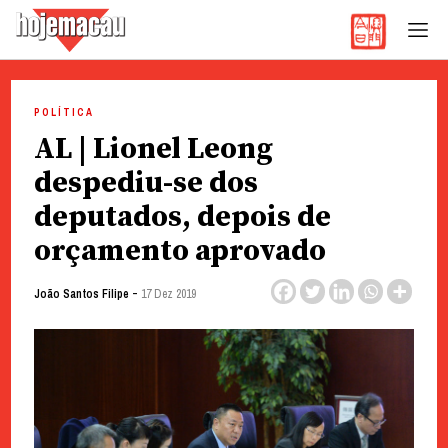
Hoje Macau
Jornal em Língua Portuguesa
Skip
to
POLÍTICA
content
AL | Lionel Leong
despediu-se dos
deputados, depois de
orçamento aprovado
-
João Santos Filipe
17 Dez 2019