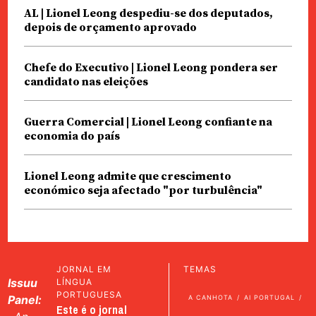
AL | Lionel Leong despediu-se dos deputados,
depois de orçamento aprovado
Chefe do Executivo | Lionel Leong pondera ser
candidato nas eleições
Guerra Comercial | Lionel Leong confiante na
economia do país
Lionel Leong admite que crescimento
económico seja afectado "por turbulência"
JORNAL EM
TEMAS
Issuu
LÍNGUA
PORTUGUESA
Panel:
A CANHOTA
AI PORTUGAL
Este é o jornal