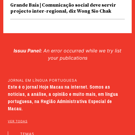
Grande Baía | Comunicação social deve servir
projecto inter-regional, diz Wong Sio Chak
Issuu Panel:
An error occurred while we try list
your publications
JORNAL EM LÍNGUA PORTUGUESA
Este é o jornal Hoje Macau na internet. Somos as
notícias, a análise, a opinião e muito mais, em língua
portuguesa, na Região Administrativa Especial de
Macau.
VER TODAS
TEMAS