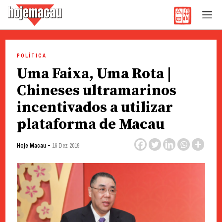
Hoje Macau
Jornal em Língua Portuguesa
Skip
to
POLÍTICA
content
Uma Faixa, Uma Rota |
Chineses ultramarinos
incentivados a utilizar
plataforma de Macau
-
Hoje Macau
16 Dez 2019