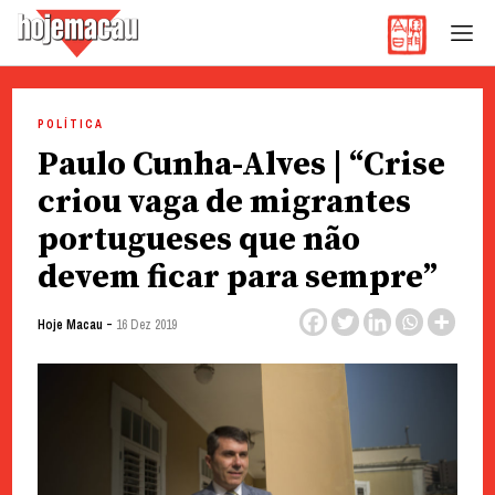
Hoje Macau
Jornal em Língua Portuguesa
Skip
to
POLÍTICA
content
Paulo Cunha-Alves | “Crise
criou vaga de migrantes
portugueses que não
devem ficar para sempre”
-
Hoje Macau
16 Dez 2019