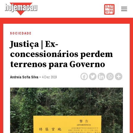
Hoje Macau
Jornal em Língua Portuguesa
Skip
to
SOCIEDADE
content
Justiça | Ex-
concessionários perdem
terrenos para Governo
-
Andreia Sofia Silva
4 Dez 2019