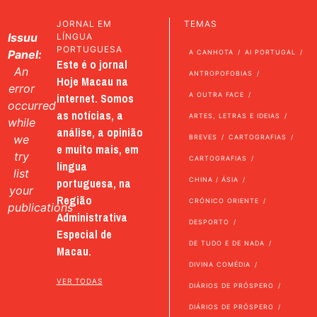
JORNAL EM
TEMAS
Issuu
LÍNGUA
PORTUGUESA
Panel:
A CANHOTA
AI PORTUGAL
Este é o jornal
An
ANTROPOFOBIAS
Hoje Macau na
error
internet. Somos
A OUTRA FACE
occurred
as notícias, a
ARTES, LETRAS E IDEIAS
while
análise, a opinião
we
BREVES
CARTOGRAFIAS
e muito mais, em
try
CARTOGRAFIAS
língua
list
portuguesa, na
CHINA / ÁSIA
your
Região
CRÓNICO ORIENTE
publications
Administrativa
DESPORTO
Especial de
DE TUDO E DE NADA
Macau.
DIVINA COMÉDIA
VER TODAS
DIÁRIOS DE PRÓSPERO
DIÁRIOS DE PRÓSPERO