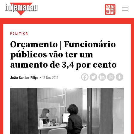
Hoje Macau
Jornal em Língua Portuguesa
Skip
to
POLÍTICA
content
Orçamento | Funcionário
públicos vão ter um
aumento de 3,4 por cento
-
João Santos Filipe
13 Nov 2019