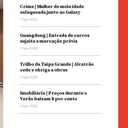
Crime | Mulher de meia idade
esfaqueada junto ao Galaxy
7 Ago 2026
Guangdong | Entrada de carros
sujeita a marcação prévia
7 Ago 2026
Trilho da Taipa Grande | Alcatrão
cede e obriga a obras
7 Ago 2026
Imobiliário | Preços durante o
Verão baixam 8 por cento
7 Ago 2026