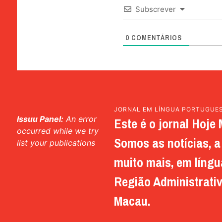
Subscrever
0
COMENTÁRIOS
JORNAL EM LÍNGUA PORTUGUE
Issuu Panel:
An error
Este é o jornal Hoje 
occurred while we try
Somos as notícias, a 
list your publications
muito mais, em língu
Região Administrativ
Macau.