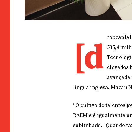
ropcap]A[
[d
535,4 mil
Tecnologi
elevados 
avançada 
língua inglesa. Macau N
“O cultivo de talentos 
RAEM e é igualmente um
sublinhado. “Quando faz