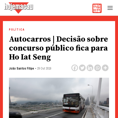
Hoje Macau
Jornal em Língua Portuguesa
Skip
to
POLÍTICA
content
Autocarros | Decisão sobre
concurso público fica para
Ho Iat Seng
-
João Santos Filipe
29 Out 2019