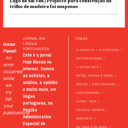
Lago de Sai Van | Projecto para construção de
trilho de madeira foi suspenso
JORNAL EM
TEMAS
Issuu
LÍNGUA
PORTUGUESA
Panel:
A CANHOTA
AI PORTUGAL
Este é o jornal
An
ANTROPOFOBIAS
Hoje Macau na
error
internet. Somos
A OUTRA FACE
occurred
as notícias, a
ARTES, LETRAS E IDEIAS
while
análise, a opinião
we
BREVES
CARTOGRAFIAS
e muito mais, em
try
CARTOGRAFIAS
língua
list
portuguesa, na
CHINA / ÁSIA
your
Região
CRÓNICO ORIENTE
publications
Administrativa
DESPORTO
Especial de
DE TUDO E DE NADA