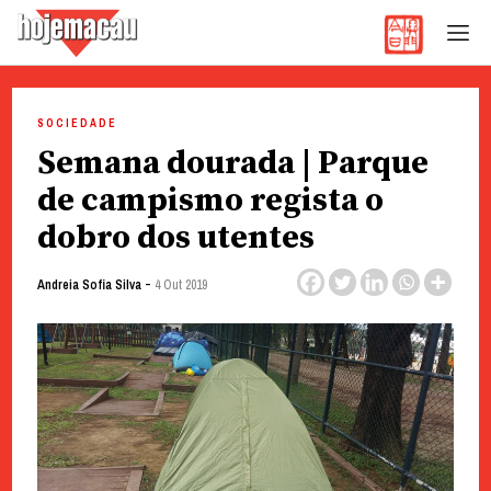
Hoje Macau
Jornal em Língua Portuguesa
Skip
to
SOCIEDADE
content
Semana dourada | Parque
de campismo regista o
dobro dos utentes
-
Andreia Sofia Silva
4 Out 2019