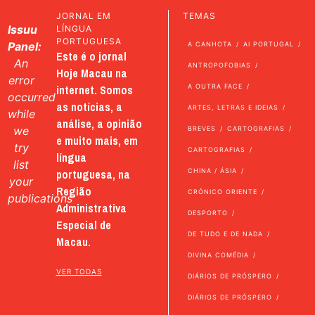
JORNAL EM
TEMAS
Issuu
LÍNGUA
PORTUGUESA
Panel:
A CANHOTA
AI PORTUGAL
Este é o jornal
An
ANTROPOFOBIAS
Hoje Macau na
error
internet. Somos
A OUTRA FACE
occurred
as notícias, a
ARTES, LETRAS E IDEIAS
while
análise, a opinião
we
BREVES
CARTOGRAFIAS
e muito mais, em
try
CARTOGRAFIAS
língua
list
portuguesa, na
CHINA / ÁSIA
your
Região
CRÓNICO ORIENTE
publications
Administrativa
DESPORTO
Especial de
DE TUDO E DE NADA
Macau.
DIVINA COMÉDIA
VER TODAS
DIÁRIOS DE PRÓSPERO
DIÁRIOS DE PRÓSPERO