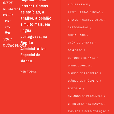
error
internet. Somos
A OUTRA FACE
occurred
as notícias, a
ARTES, LETRAS E IDEIAS
while
análise, a opinião
we
BREVES
CARTOGRAFIAS
e muito mais, em
try
CARTOGRAFIAS
língua
list
portuguesa, na
CHINA / ÁSIA
your
Região
CRÓNICO ORIENTE
publications
Administrativa
DESPORTO
Especial de
DE TUDO E DE NADA
Macau.
DIVINA COMÉDIA
VER TODAS
DIÁRIOS DE PRÓSPERO
DIÁRIOS DE PRÓSPERO
EDITORIAL
EM MODO DE PERGUNTAR
ENTREVISTA
ESTENDAIS
EVENTOS
EXPECTORAÇÃO