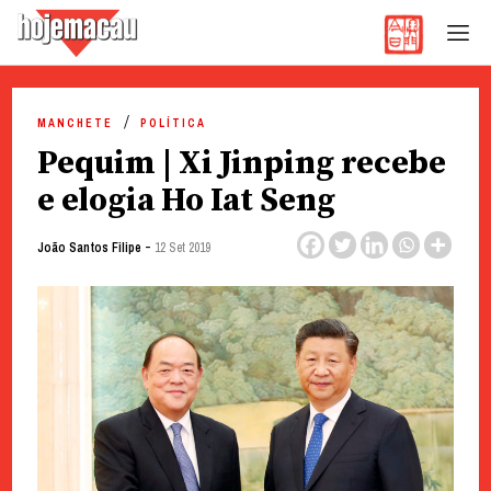
Hoje Macau
Jornal em Língua Portuguesa
Skip
to
MANCHETE
POLÍTICA
content
Pequim | Xi Jinping recebe
e elogia Ho Iat Seng
-
João Santos Filipe
12 Set 2019