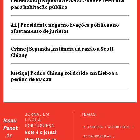
Chumbada proposta de debate sobre terrenos
para habitação pública
AL | Presidente nega motivações políticas no
afastamento de juristas
Crime | Segunda Instância dá razão a Scott
Chiang
Justiça | Pedro Chiang foi detido em Lisboa a
pedido de Macau
JORNAL EM
TEMAS
Issuu
LÍNGUA
PORTUGUESA
Panel:
A CANHOTA
AI PORTUGAL
Este é o jornal
An
ANTROPOFOBIAS
Hoje Macau na