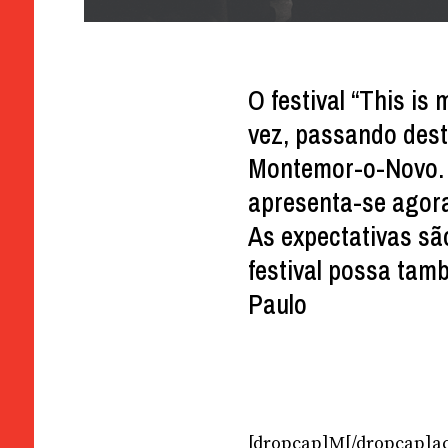
O festival “This is
vez, passando dest
Montemor-o-Novo. P
apresenta-se agora
As expectativas sã
festival possa tam
Paulo
[dropcap]M[/dropcap]acau