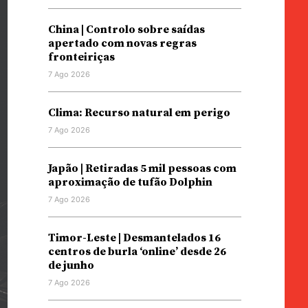
China | Controlo sobre saídas
apertado com novas regras
fronteiriças
7 Ago 2026
Clima: Recurso natural em perigo
7 Ago 2026
Japão | Retiradas 5 mil pessoas com
aproximação de tufão Dolphin
7 Ago 2026
Timor-Leste | Desmantelados 16
centros de burla ‘online’ desde 26
de junho
7 Ago 2026