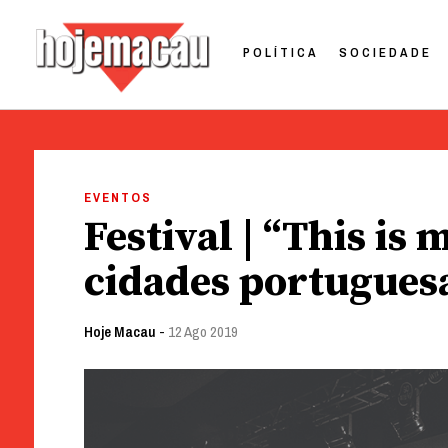
POLÍTICA
SOCIEDADE
Hoje Macau
Jornal em Língua Portuguesa
Skip
to
EVENTOS
content
Festival | “This is 
cidades portugues
Hoje Macau
-
12 Ago 2019