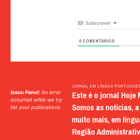
Subscrever
0
COMENTÁRIOS
JORNAL EM LÍNGUA PORTUGUE
Issuu Panel:
An error
Este é o jornal Hoje 
occurred while we try
Somos as notícias, a 
list your publications
muito mais, em língu
Região Administrativ