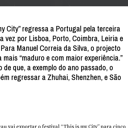
 my City” regressa a Portugal pela terceira
a vez por Lisboa, Porto, Coimbra, Leiria e
ara Manuel Correia da Silva, o projecto
 mais “maduro e com maior experiência.”
o de que, a exemplo do ano passado, o
bém regressar a Zhuhai, Shenzhen, e São
 vai exportar o festival “This is my City” para cinco