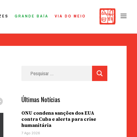
ZES
GRANDE BAÍA
VIA DO MEIO
Pesquisar
por:
Últimas Notícias
ONU condena sanções dos EUA
contra Cuba e alerta para crise
humanitária
7 Ago 2026