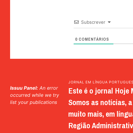
Subscrever
0
COMENTÁRIOS
JORNAL EM LÍNGUA PORTUGUE
Issuu Panel:
An error
Este é o jornal Hoje 
occurred while we try
Somos as notícias, a 
list your publications
muito mais, em língu
Região Administrativ