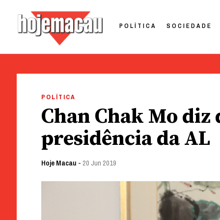
POLÍTICA
SOCIEDADE
Hoje Macau
Jornal em Língua Portuguesa
Skip
to
POLÍTICA
content
Chan Chak Mo diz q
presidência da AL
Hoje Macau
-
20 Jun 2019