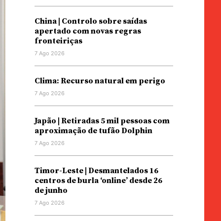
China | Controlo sobre saídas
apertado com novas regras
fronteiriças
7 Ago 2026
Clima: Recurso natural em perigo
7 Ago 2026
Japão | Retiradas 5 mil pessoas com
aproximação de tufão Dolphin
7 Ago 2026
Timor-Leste | Desmantelados 16
centros de burla ‘online’ desde 26
de junho
7 Ago 2026