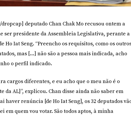
/dropcap] deputado Chan Chak Mo recusou ontem a
e ser presidente da Assembleia Legislativa, perante a
e Ho Iat Seng. “Preencho os requisitos, como os outro
utados, mas […] não são a pessoa mais indicada, acho
nho o perfil indicado.
ara cargos diferentes, e eu acho que o meu não é o
te da AL]”, explicou. Chan disse ainda não saber em
ai haver renúncia [de Ho Iat Seng], os 32 deputados vã
sei em quem vou votar. São todos aptos, à minha