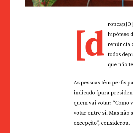
ropcap]O[
[d
hipótese d
renúncia d
todos dep
que não te
As pessoas têm perfis p
indicado [para presiden
quem vai votar: “Como v
votar entre si. Mas não 
excepção”, considerou.