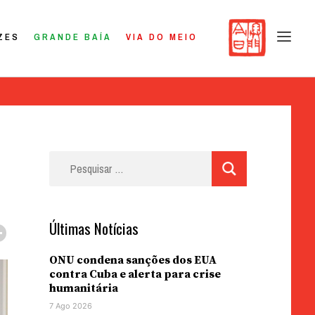
ZES
GRANDE BAÍA
VIA DO MEIO
Pesquisar
por:
Últimas Notícias
ONU condena sanções dos EUA
contra Cuba e alerta para crise
humanitária
7 Ago 2026