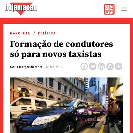
Hoje Macau
Jornal em Língua Portuguesa
Skip
to
MANCHETE
POLÍTICA
content
Formação de condutores
só para novos taxistas
-
Sofia Margarida Mota
30 Mai 2019