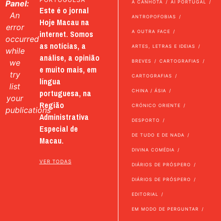
Panel:
A CANHOTA
AI PORTUGAL
Este é o jornal
An
ANTROPOFOBIAS
Hoje Macau na
error
internet. Somos
A OUTRA FACE
occurred
as notícias, a
ARTES, LETRAS E IDEIAS
while
análise, a opinião
we
BREVES
CARTOGRAFIAS
e muito mais, em
try
CARTOGRAFIAS
língua
list
portuguesa, na
CHINA / ÁSIA
your
Região
CRÓNICO ORIENTE
publications
Administrativa
DESPORTO
Especial de
DE TUDO E DE NADA
Macau.
DIVINA COMÉDIA
VER TODAS
DIÁRIOS DE PRÓSPERO
DIÁRIOS DE PRÓSPERO
EDITORIAL
EM MODO DE PERGUNTAR