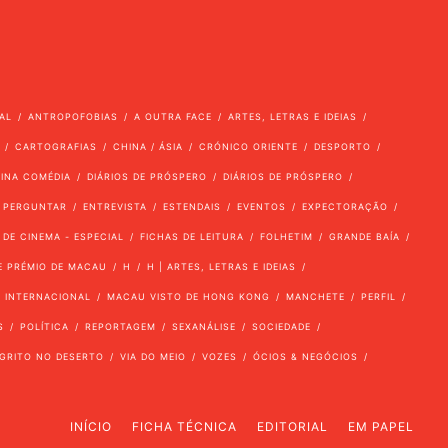
AL
ANTROPOFOBIAS
A OUTRA FACE
ARTES, LETRAS E IDEIAS
CARTOGRAFIAS
CHINA / ÁSIA
CRÓNICO ORIENTE
DESPORTO
VINA COMÉDIA
DIÁRIOS DE PRÓSPERO
DIÁRIOS DE PRÓSPERO
 PERGUNTAR
ENTREVISTA
ESTENDAIS
EVENTOS
EXPECTORAÇÃO
 DE CINEMA - ESPECIAL
FICHAS DE LEITURA
FOLHETIM
GRANDE BAÍA
E PRÉMIO DE MACAU
H
H | ARTES, LETRAS E IDEIAS
INTERNACIONAL
MACAU VISTO DE HONG KONG
MANCHETE
PERFIL
S
POLÍTICA
REPORTAGEM
SEXANÁLISE
SOCIEDADE
GRITO NO DESERTO
VIA DO MEIO
VOZES
ÓCIOS & NEGÓCIOS
INÍCIO
FICHA TÉCNICA
EDITORIAL
EM PAPEL