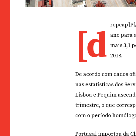
ropcap]P[
[d
ano para a
mais 3,1 p
2018.
De acordo com dados of
nas estatísticas dos Ser
Lisboa e Pequim ascende
trimestre, o que corre
com o período homólogo
Portugal importou da C