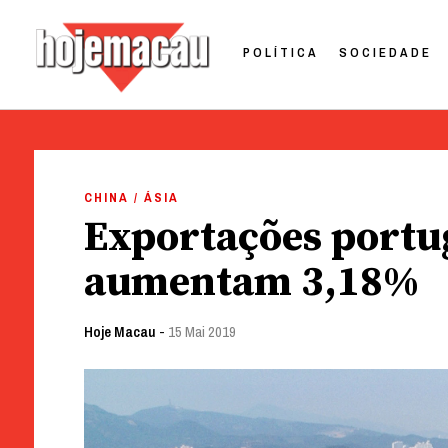
POLÍTICA
SOCIEDADE
Hoje Macau
Jornal em Língua Portuguesa
Skip
to
CHINA / ÁSIA
content
Exportações portu
aumentam 3,18%
Hoje Macau
-
15 Mai 2019