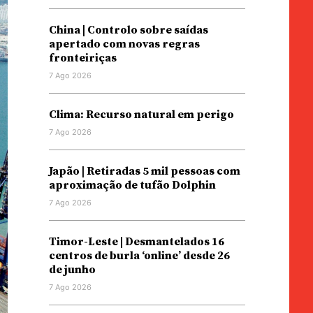
China | Controlo sobre saídas
apertado com novas regras
fronteiriças
7 Ago 2026
Clima: Recurso natural em perigo
7 Ago 2026
Japão | Retiradas 5 mil pessoas com
aproximação de tufão Dolphin
7 Ago 2026
Timor-Leste | Desmantelados 16
centros de burla ‘online’ desde 26
de junho
7 Ago 2026