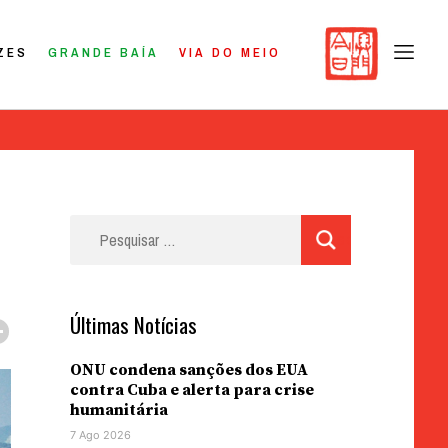
ZES
GRANDE BAÍA
VIA DO MEIO
Pesquisar
por:
Últimas Notícias
ONU condena sanções dos EUA
contra Cuba e alerta para crise
humanitária
7 Ago 2026