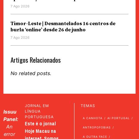
7 Ago 2026
Timor-Leste | Desmantelados 16 centros de
burla ‘online’ desde 26 de junho
7 Ago 2026
Artigos Relacionados
No related posts.
JORNAL EM
TEMAS
Issuu
LÍNGUA
PORTUGUESA
Panel:
A CANHOTA
AI PORTUGAL
Este é o jornal
An
ANTROPOFOBIAS
Hoje Macau na
error
internet. Somos
A OUTRA FACE