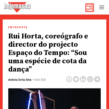
Hoje Macau
Jornal em Língua Portuguesa
Skip
to
ENTREVISTA
content
Rui Horta, coreógrafo e
director do projecto
Espaço do Tempo: “Sou
uma espécie de cota da
dança”
-
Andreia Sofia Silva
8 Abr 2019