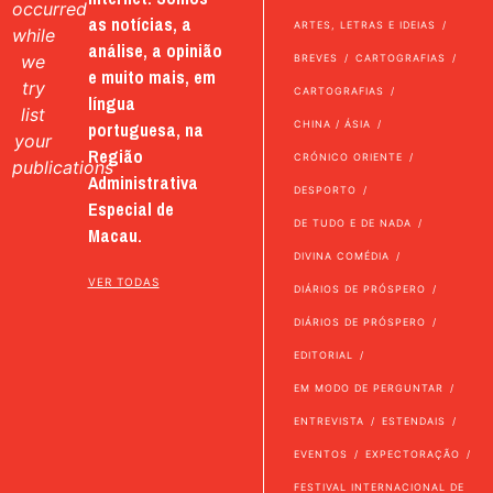
occurred
as notícias, a
ARTES, LETRAS E IDEIAS
while
análise, a opinião
we
BREVES
CARTOGRAFIAS
e muito mais, em
try
CARTOGRAFIAS
língua
list
portuguesa, na
CHINA / ÁSIA
your
Região
CRÓNICO ORIENTE
publications
Administrativa
DESPORTO
Especial de
DE TUDO E DE NADA
Macau.
DIVINA COMÉDIA
VER TODAS
DIÁRIOS DE PRÓSPERO
DIÁRIOS DE PRÓSPERO
EDITORIAL
EM MODO DE PERGUNTAR
ENTREVISTA
ESTENDAIS
EVENTOS
EXPECTORAÇÃO
FESTIVAL INTERNACIONAL DE