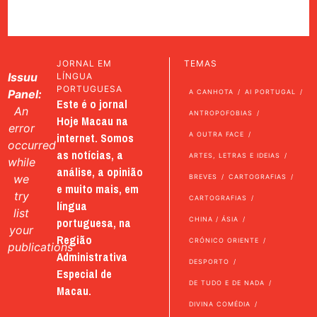
JORNAL EM
TEMAS
Issuu
LÍNGUA
PORTUGUESA
Panel:
A CANHOTA
AI PORTUGAL
Este é o jornal
An
ANTROPOFOBIAS
Hoje Macau na
error
internet. Somos
A OUTRA FACE
occurred
as notícias, a
ARTES, LETRAS E IDEIAS
while
análise, a opinião
we
BREVES
CARTOGRAFIAS
e muito mais, em
try
CARTOGRAFIAS
língua
list
portuguesa, na
CHINA / ÁSIA
your
Região
CRÓNICO ORIENTE
publications
Administrativa
DESPORTO
Especial de
DE TUDO E DE NADA
Macau.
DIVINA COMÉDIA