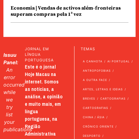
Economia | Vendas de activos além-fronteiras
superam compras pela 1ª vez
JORNAL EM
TEMAS
Issuu
LÍNGUA
PORTUGUESA
Panel:
A CANHOTA
AI PORTUGAL
Este é o jornal
An
ANTROPOFOBIAS
Hoje Macau na
error
internet. Somos
A OUTRA FACE
occurred
as notícias, a
ARTES, LETRAS E IDEIAS
while
análise, a opinião
we
BREVES
CARTOGRAFIAS
e muito mais, em
try
CARTOGRAFIAS
língua
list
portuguesa, na
CHINA / ÁSIA
your
Região
CRÓNICO ORIENTE
publications
Administrativa
DESPORTO