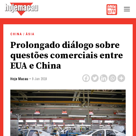
Hoje Macau
Jornal em Língua Portuguesa
Skip
to
CHINA / ÁSIA
content
Prolongado diálogo sobre
questões comerciais entre
EUA e China
-
Hoje Macau
9 Jan 2019