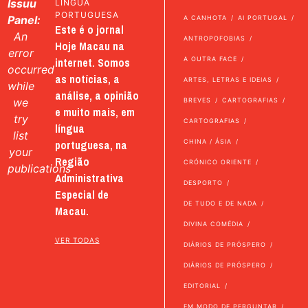
Issuu
LÍNGUA
PORTUGUESA
Panel:
A CANHOTA
AI PORTUGAL
Este é o jornal
An
ANTROPOFOBIAS
Hoje Macau na
error
internet. Somos
A OUTRA FACE
occurred
as notícias, a
ARTES, LETRAS E IDEIAS
while
análise, a opinião
we
BREVES
CARTOGRAFIAS
e muito mais, em
try
CARTOGRAFIAS
língua
list
portuguesa, na
CHINA / ÁSIA
your
Região
CRÓNICO ORIENTE
publications
Administrativa
DESPORTO
Especial de
DE TUDO E DE NADA
Macau.
DIVINA COMÉDIA
VER TODAS
DIÁRIOS DE PRÓSPERO
DIÁRIOS DE PRÓSPERO
EDITORIAL
EM MODO DE PERGUNTAR