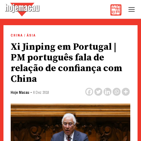
Hoje Macau
Jornal em Língua Portuguesa
Skip
to
CHINA / ÁSIA
content
Xi Jinping em Portugal |
PM português fala de
relação de confiança com
China
-
Hoje Macau
6 Dez 2018