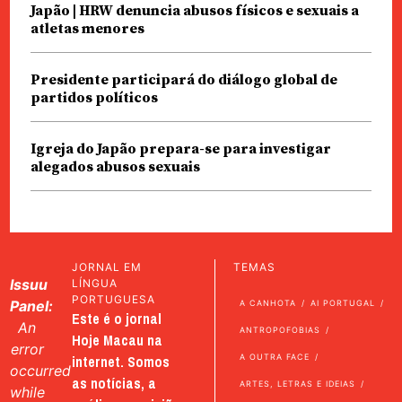
Japão | HRW denuncia abusos físicos e sexuais a
atletas menores
Presidente participará do diálogo global de
partidos políticos
Igreja do Japão prepara-se para investigar
alegados abusos sexuais
JORNAL EM
TEMAS
Issuu
LÍNGUA
PORTUGUESA
Panel:
A CANHOTA
AI PORTUGAL
Este é o jornal
An
ANTROPOFOBIAS
Hoje Macau na
error
internet. Somos
A OUTRA FACE
occurred
as notícias, a
ARTES, LETRAS E IDEIAS
while