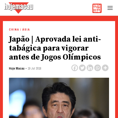
Hoje Macau
Jornal em Língua Portuguesa
Skip
to
CHINA / ÁSIA
content
Japão | Aprovada lei anti-
tabágica para vigorar
antes de Jogos Olímpicos
-
Hoje Macau
19 Jul 2018