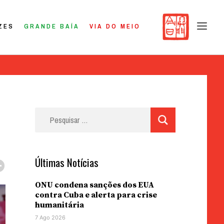
ZES
GRANDE BAÍA
VIA DO MEIO
Pesquisar
por:
Últimas Notícias
ONU condena sanções dos EUA
contra Cuba e alerta para crise
humanitária
7 Ago 2026