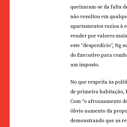
queixaram-se da falta d
não resultou em qualqu
apartamentos vazios à 
vender por valores mais
este “desperdício”, Ng 
do Executivo para comba
um imposto.
No que respeita às polí
de primeira habitação, L
Com “o afrouxamento do
óbvio aumento da propo
demonstrando que as re