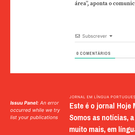
área”, aponta o comunic
Subscrever
0
COMENTÁRIOS
JORNAL EM LÍNGUA PORTUGUE
Issuu Panel:
An error
Este é o jornal Hoje 
occurred while we try
Somos as notícias, a 
list your publications
muito mais, em língu