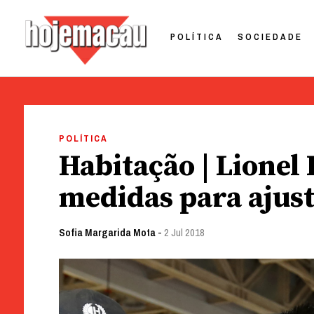
POLÍTICA
SOCIEDADE
Hoje Macau
Jornal em Língua Portuguesa
Skip
to
POLÍTICA
content
Habitação | Lionel
medidas para ajust
Sofia Margarida Mota
-
2 Jul 2018