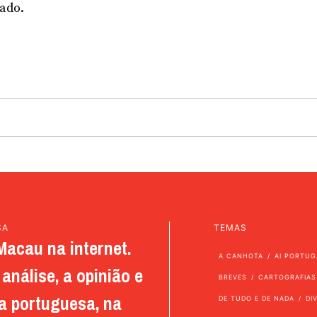
ado.
SA
TEMAS
Macau na internet.
A CANHOTA
AI PORTUG
análise, a opinião e
BREVES
CARTOGRAFIAS
a portuguesa, na
DE TUDO E DE NADA
DI