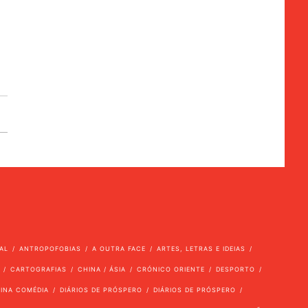
AL
ANTROPOFOBIAS
A OUTRA FACE
ARTES, LETRAS E IDEIAS
CARTOGRAFIAS
CHINA / ÁSIA
CRÓNICO ORIENTE
DESPORTO
VINA COMÉDIA
DIÁRIOS DE PRÓSPERO
DIÁRIOS DE PRÓSPERO