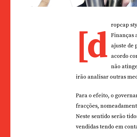
ropcap sty
[d
Finanças 
ajuste de 
acordo co
não ating
irão analisar outras med
Para o efeito, o governa
fracções, nomeadament
Neste sentido serão tid
vendidas tendo em conta