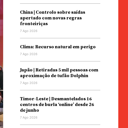
China | Controlo sobre saídas
apertado com novas regras
fronteiriças
7 Ago 2026
Clima: Recurso natural em perigo
7 Ago 2026
Japão | Retiradas 5 mil pessoas com
aproximação de tufão Dolphin
7 Ago 2026
Timor-Leste | Desmantelados 16
centros de burla ‘online’ desde 26
de junho
7 Ago 2026