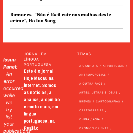
Rumores | “Não é fácil cair nas malhas deste
crime”, Ho Ion Sang
JORNAL EM
TEMAS
Issuu
LÍNGUA
PORTUGUESA
Panel:
A CANHOTA
AI PORTUGAL
Este é o jornal
An
ANTROPOFOBIAS
Hoje Macau na
error
internet. Somos
A OUTRA FACE
occurred
as notícias, a
ARTES, LETRAS E IDEIAS
while
análise, a opinião
we
BREVES
CARTOGRAFIAS
e muito mais, em
try
CARTOGRAFIAS
língua
list
portuguesa, na
CHINA / ÁSIA
your
Região
CRÓNICO ORIENTE
publications