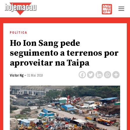
Hoje Macau
Jornal em Língua Portuguesa
Skip
to
POLÍTICA
content
Ho Ion Sang pede
seguimento a terrenos por
aproveitar na Taipa
-
Victor Ng
31 Mai 2018