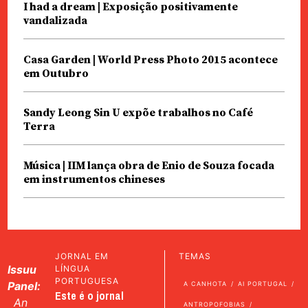
I had a dream | Exposição positivamente
vandalizada
Casa Garden | World Press Photo 2015 acontece
em Outubro
Sandy Leong Sin U expõe trabalhos no Café
Terra
Música | IIM lança obra de Enio de Souza focada
em instrumentos chineses
JORNAL EM
TEMAS
Issuu
LÍNGUA
PORTUGUESA
Panel:
A CANHOTA
AI PORTUGAL
Este é o jornal
An
ANTROPOFOBIAS