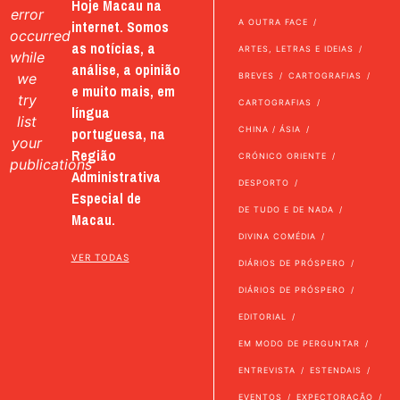
Hoje Macau na
error
internet. Somos
A OUTRA FACE
occurred
as notícias, a
ARTES, LETRAS E IDEIAS
while
análise, a opinião
we
BREVES
CARTOGRAFIAS
e muito mais, em
try
CARTOGRAFIAS
língua
list
portuguesa, na
CHINA / ÁSIA
your
Região
CRÓNICO ORIENTE
publications
Administrativa
DESPORTO
Especial de
DE TUDO E DE NADA
Macau.
DIVINA COMÉDIA
VER TODAS
DIÁRIOS DE PRÓSPERO
DIÁRIOS DE PRÓSPERO
EDITORIAL
EM MODO DE PERGUNTAR
ENTREVISTA
ESTENDAIS
EVENTOS
EXPECTORAÇÃO