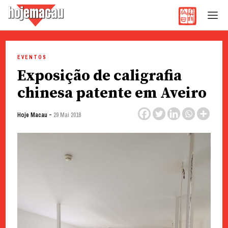
Hoje Macau
Jornal em Língua Portuguesa
Skip
to
EVENTOS
content
Exposição de caligrafia
chinesa patente em Aveiro
-
Hoje Macau
29 Mai 2018