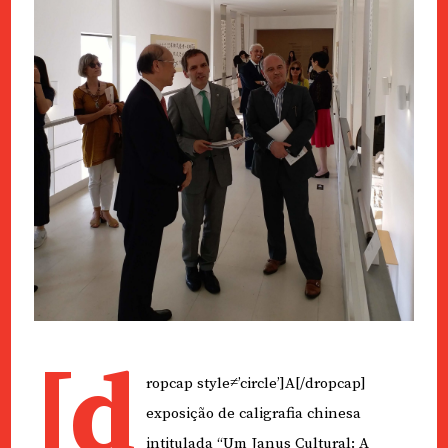
[d
ropcap style≠’circle’]A[/dropcap]
exposição de caligrafia chinesa
intitulada “Um Janus Cultural: A