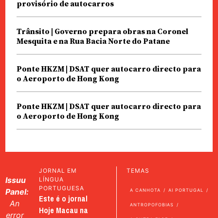
provisório de autocarros
Trânsito | Governo prepara obras na Coronel
Mesquita e na Rua Bacia Norte do Patane
Ponte HKZM | DSAT quer autocarro directo para
o Aeroporto de Hong Kong
Ponte HKZM | DSAT quer autocarro directo para
o Aeroporto de Hong Kong
JORNAL EM
TEMAS
Issuu
LÍNGUA
PORTUGUESA
Panel:
A CANHOTA
AI PORTUGAL
Este é o jornal
An
ANTROPOFOBIAS
Hoje Macau na
error