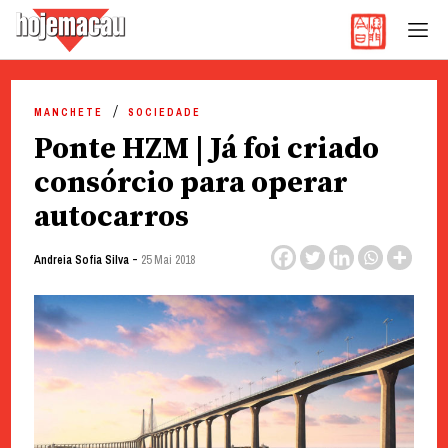
Hoje Macau
Jornal em Língua Portuguesa
Skip
to
MANCHETE
SOCIEDADE
content
Ponte HZM | Já foi criado
consórcio para operar
autocarros
-
Andreia Sofia Silva
25 Mai 2018