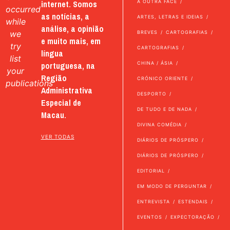
internet. Somos
A OUTRA FACE
occurred
as notícias, a
ARTES, LETRAS E IDEIAS
while
análise, a opinião
we
BREVES
CARTOGRAFIAS
e muito mais, em
try
CARTOGRAFIAS
língua
list
portuguesa, na
CHINA / ÁSIA
your
Região
CRÓNICO ORIENTE
publications
Administrativa
DESPORTO
Especial de
DE TUDO E DE NADA
Macau.
DIVINA COMÉDIA
VER TODAS
DIÁRIOS DE PRÓSPERO
DIÁRIOS DE PRÓSPERO
EDITORIAL
EM MODO DE PERGUNTAR
ENTREVISTA
ESTENDAIS
EVENTOS
EXPECTORAÇÃO