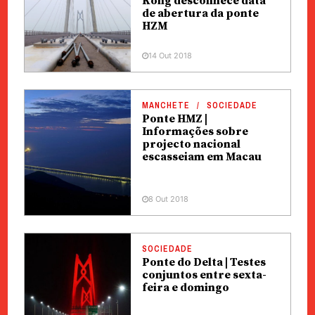
Kong desconhece data
de abertura da ponte
HZM
14 Out 2018
MANCHETE
SOCIEDADE
Ponte HMZ |
Informações sobre
projecto nacional
escasseiam em Macau
8 Out 2018
SOCIEDADE
Ponte do Delta | Testes
conjuntos entre sexta-
feira e domingo