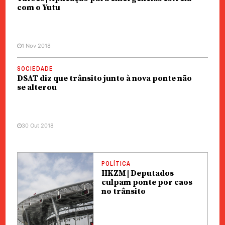
com o Yutu
1 Nov 2018
SOCIEDADE
DSAT diz que trânsito junto à nova ponte não
se alterou
30 Out 2018
POLÍTICA
HKZM | Deputados
culpam ponte por caos
no trânsito