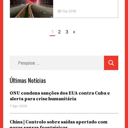
1 Out 2018
1
2
3
»
Pesquisar
por:
Últimas Notícias
ONU condena sanções dos EUA contra Cuba e
alerta para crise humanitária
7 Ago 2026
China | Controlo sobre saídas apertado com
novas regras fronteiriças