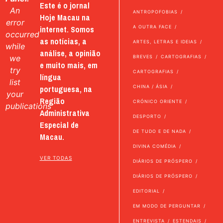
Este é o jornal
An
ANTROPOFOBIAS
Hoje Macau na
error
internet. Somos
A OUTRA FACE
occurred
as notícias, a
ARTES, LETRAS E IDEIAS
while
análise, a opinião
we
BREVES
CARTOGRAFIAS
e muito mais, em
try
CARTOGRAFIAS
língua
list
portuguesa, na
CHINA / ÁSIA
your
Região
CRÓNICO ORIENTE
publications
Administrativa
DESPORTO
Especial de
DE TUDO E DE NADA
Macau.
DIVINA COMÉDIA
VER TODAS
DIÁRIOS DE PRÓSPERO
DIÁRIOS DE PRÓSPERO
EDITORIAL
EM MODO DE PERGUNTAR
ENTREVISTA
ESTENDAIS