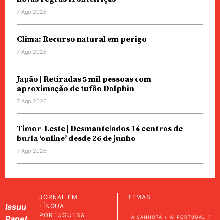
7 Ago 2026
Clima: Recurso natural em perigo
7 Ago 2026
Japão | Retiradas 5 mil pessoas com
aproximação de tufão Dolphin
7 Ago 2026
Timor-Leste | Desmantelados 16 centros de
burla ‘online’ desde 26 de junho
7 Ago 2026
JORNAL EM
TEMAS
Issuu
LÍNGUA
PORTUGUESA
Panel:
A CANHOTA
AI PORTUGAL