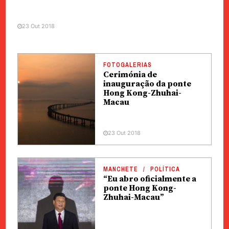
23 Out 2018
FOTOGALERIAS
Cerimónia de
inauguração da ponte
Hong Kong-Zhuhai-
Macau
23 Out 2018
MANCHETE
POLÍTICA
“Eu abro oficialmente a
ponte Hong Kong-
Zhuhai-Macau”