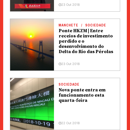
23 Out 2018
MANCHETE
SOCIEDADE
Ponte HKZM | Entre
receios de investimento
perdido e o
desenvolvimento do
Delta do Rio das Pérolas
23 Out 2018
SOCIEDADE
Nova ponte entra em
funcionamento esta
quarta-feira
22 Out 2018