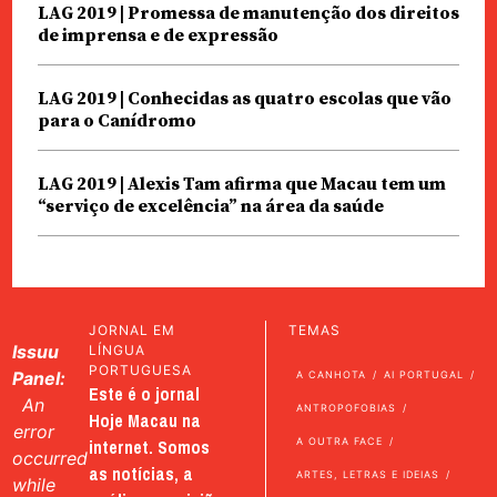
LAG 2019 | Promessa de manutenção dos direitos
de imprensa e de expressão
LAG 2019 | Conhecidas as quatro escolas que vão
para o Canídromo
LAG 2019 | Alexis Tam afirma que Macau tem um
“serviço de excelência” na área da saúde
JORNAL EM
TEMAS
Issuu
LÍNGUA
PORTUGUESA
Panel:
A CANHOTA
AI PORTUGAL
Este é o jornal
An
ANTROPOFOBIAS
Hoje Macau na
error
internet. Somos
A OUTRA FACE
occurred
as notícias, a
ARTES, LETRAS E IDEIAS
while