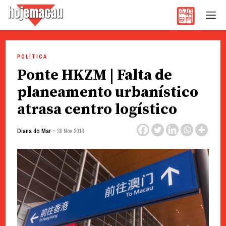
Hoje Macau
Jornal em Língua Portuguesa
Skip
to
POLÍTICA
content
Ponte HKZM | Falta de
planeamento urbanístico
atrasa centro logístico
-
Diana do Mar
30 Nov 2018