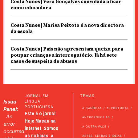
Costa Nunes | Vera Gonçalves convidada a ficar
como educadora
Costa Nunes | Marisa Peixoto é a nova directora
da escola
Costa Nunes | Pais não apresentam queixa para
poupar crianças a interrogatório. Já há sete
casos de suspeita de abusos
JORNAL EM
TEMAS
Issuu
LÍNGUA
PORTUGUESA
Panel:
A CANHOTA
AI PORTUGAL
Este é o jornal
An
ANTROPOFOBIAS
Hoje Macau na
error
internet. Somos
A OUTRA FACE
occurred
as notícias, a
ARTES, LETRAS E IDEIAS