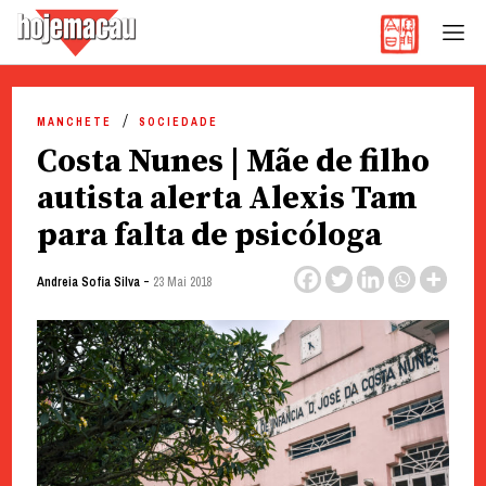
Hoje Macau
Jornal em Língua Portuguesa
Skip
to
MANCHETE
SOCIEDADE
content
Costa Nunes | Mãe de filho
autista alerta Alexis Tam
para falta de psicóloga
-
Andreia Sofia Silva
23 Mai 2018