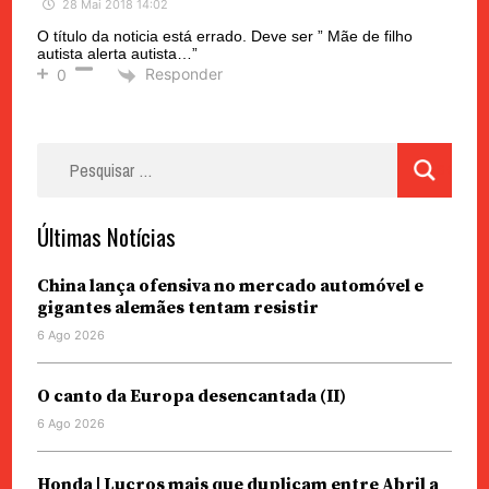
28 Mai 2018 14:02
O título da noticia está errado. Deve ser ” Mãe de filho
autista alerta autista…”
Responder
0
Pesquisar
por:
Últimas Notícias
China lança ofensiva no mercado automóvel e
gigantes alemães tentam resistir
6 Ago 2026
O canto da Europa desencantada (II)
6 Ago 2026
Honda | Lucros mais que duplicam entre Abril a