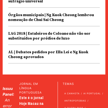
sufrágio universal
Órgãos municipais | Ng Kuok Cheong lembrou
nomeação de Chui Sai Cheong
LAG 2018 | Estaleiros de Coloane não vão ser
substituídos por prédios de luxo
AL | Debates pedidos por Ella Lei e Ng Kuok
Cheong aprovados
JORNAL EM
TEMAS
Issuu
LÍNGUA
PORTUGUESA
Panel:
A CANHOTA
AI PORTUGAL
Este é o jornal
An
ANTROPOFOBIAS
Hoje Macau na
error
A OUTRA FACE