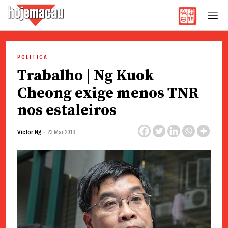
Hoje Macau
Jornal em Língua Portuguesa
Skip
to
POLÍTICA
content
Trabalho | Ng Kuok
Cheong exige menos TNR
nos estaleiros
-
Victor Ng
23 Mai 2018