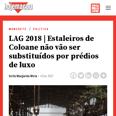
Hoje Macau
Jornal em Língua Portuguesa
Skip
to
MANCHETE
POLÍTICA
content
LAG 2018 | Estaleiros de
Coloane não vão ser
substituídos por prédios
de luxo
-
Sofia Margarida Mota
4 Dez 2017