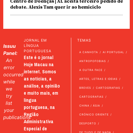
Centro de Doenças | AL aceita terceiro pedido de
debate. Alexis Tam quer ir ao hemiciclo
JORNAL EM
TEMAS
Issuu
LÍNGUA
PORTUGUESA
Panel:
A CANHOTA
AI PORTUGAL
Este é o jornal
An
ANTROPOFOBIAS
Hoje Macau na
error
internet. Somos
A OUTRA FACE
occurred
as notícias, a
ARTES, LETRAS E IDEIAS
while
análise, a opinião
we
BREVES
CARTOGRAFIAS
e muito mais, em
try
CARTOGRAFIAS
língua
list
portuguesa, na
CHINA / ÁSIA
your
Região
CRÓNICO ORIENTE
publications
Administrativa
DESPORTO
Especial de
DE TUDO E DE NADA