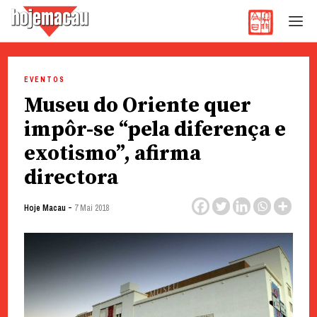
Hoje Macau
Jornal em Língua Portuguesa
Skip
to
EVENTOS
content
Museu do Oriente quer
impôr-se “pela diferença e
exotismo”, afirma
directora
-
Hoje Macau
7 Mai 2018