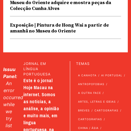
Museu do Oriente adquire e mostra peças da
Colecção Cunha Alves
Exposição | Pintura de Hong Wai a partir de
amanhã no Museu do Oriente
JORNAL EM
TEMAS
Issuu
LÍNGUA
PORTUGUESA
Panel:
A CANHOTA
AI PORTUGAL
Este é o jornal
An
ANTROPOFOBIAS
Hoje Macau na
error
internet. Somos
A OUTRA FACE
occurred
as notícias, a
ARTES, LETRAS E IDEIAS
while
análise, a opinião
we
BREVES
CARTOGRAFIAS
e muito mais, em
try
CARTOGRAFIAS
língua
list
portuguesa, na
CHINA / ÁSIA