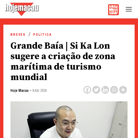
Hoje Macau
Jornal em Língua Portuguesa
Skip
to
BREVES
POLÍTICA
content
Grande Baía | Si Ka Lon
sugere a criação de zona
marítima de turismo
mundial
-
Hoje Macau
9 Abr 2018