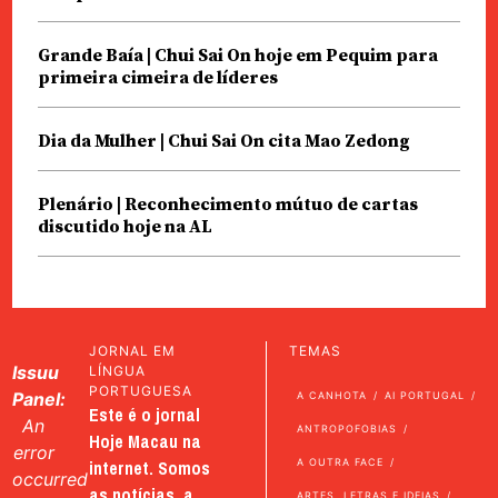
Grande Baía | Chui Sai On hoje em Pequim para
primeira cimeira de líderes
Dia da Mulher | Chui Sai On cita Mao Zedong
Plenário | Reconhecimento mútuo de cartas
discutido hoje na AL
JORNAL EM
TEMAS
Issuu
LÍNGUA
PORTUGUESA
Panel:
A CANHOTA
AI PORTUGAL
Este é o jornal
An
ANTROPOFOBIAS
Hoje Macau na
error
internet. Somos
A OUTRA FACE
occurred
as notícias, a
ARTES, LETRAS E IDEIAS