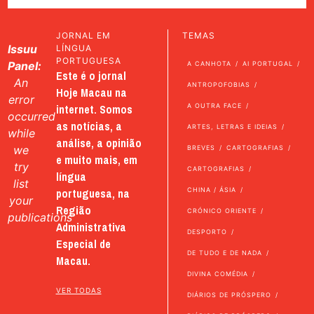
JORNAL EM
TEMAS
Issuu
LÍNGUA
PORTUGUESA
Panel:
A CANHOTA
AI PORTUGAL
Este é o jornal
An
ANTROPOFOBIAS
Hoje Macau na
error
internet. Somos
A OUTRA FACE
occurred
as notícias, a
ARTES, LETRAS E IDEIAS
while
análise, a opinião
we
BREVES
CARTOGRAFIAS
e muito mais, em
try
CARTOGRAFIAS
língua
list
portuguesa, na
CHINA / ÁSIA
your
Região
CRÓNICO ORIENTE
publications
Administrativa
DESPORTO
Especial de
DE TUDO E DE NADA
Macau.
DIVINA COMÉDIA
VER TODAS
DIÁRIOS DE PRÓSPERO