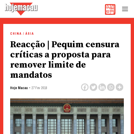
Hoje Macau
Jornal em Língua Portuguesa
Skip
to
CHINA / ÁSIA
content
Reacção | Pequim censura
críticas a proposta para
remover limite de
mandatos
-
Hoje Macau
27 Fev 2018