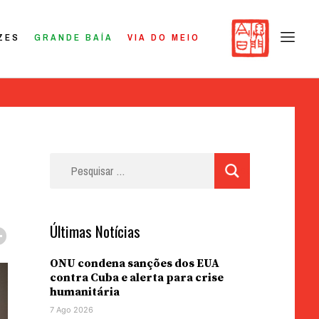
ZES
GRANDE BAÍA
VIA DO MEIO
Pesquisar
por:
Últimas Notícias
ONU condena sanções dos EUA
contra Cuba e alerta para crise
humanitária
7 Ago 2026