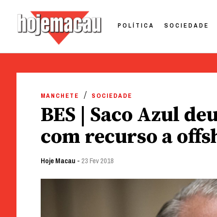
POLÍTICA
SOCIEDADE
Hoje Macau
Jornal em Língua Portuguesa
Skip
to
MANCHETE
SOCIEDADE
content
BES | Saco Azul de
com recurso a off
Hoje Macau
-
23 Fev 2018