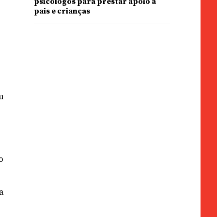
psicólogos para prestar apoio a
pais e crianças
hu
o
ta