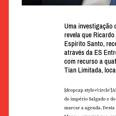
Uma investigação d
revela que Ricardo
Espírito Santo, re
através da ES Entr
com recurso a quat
Tian Limitada, loc
[dropcap style≠’circle’]
do império Salgado e do
marcar a agenda. Desta