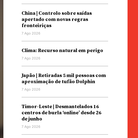
China | Controlo sobre saídas
apertado com novas regras
fronteiriças
7 Ago 2026
Clima: Recurso natural em perigo
7 Ago 2026
Japão | Retiradas 5 mil pessoas com
aproximação de tufão Dolphin
7 Ago 2026
Timor-Leste | Desmantelados 16
centros de burla ‘online’ desde 26
de junho
7 Ago 2026