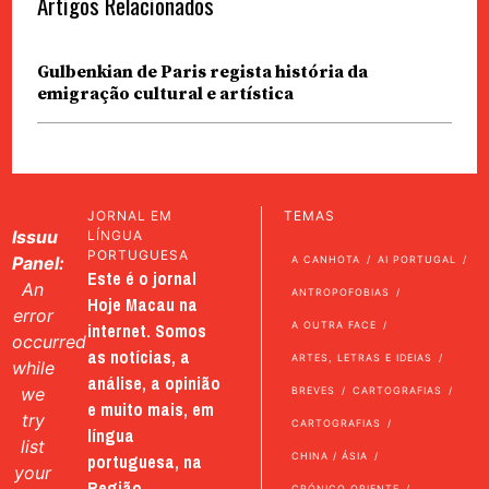
Artigos Relacionados
Gulbenkian de Paris regista história da
emigração cultural e artística
JORNAL EM
TEMAS
Issuu
LÍNGUA
PORTUGUESA
Panel:
A CANHOTA
AI PORTUGAL
Este é o jornal
An
ANTROPOFOBIAS
Hoje Macau na
error
internet. Somos
A OUTRA FACE
occurred
as notícias, a
ARTES, LETRAS E IDEIAS
while
análise, a opinião
we
BREVES
CARTOGRAFIAS
e muito mais, em
try
CARTOGRAFIAS
língua
list
portuguesa, na
CHINA / ÁSIA
your
Região
CRÓNICO ORIENTE