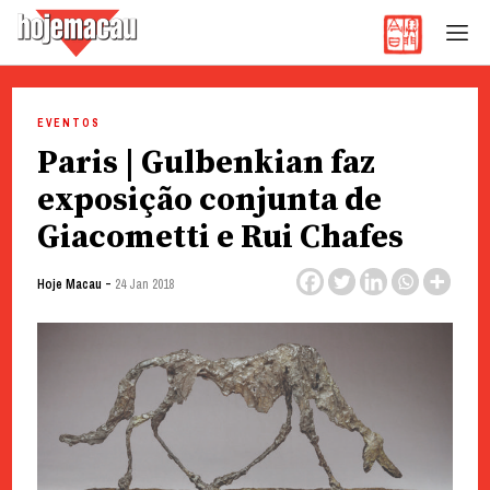
Hoje Macau
Jornal em Língua Portuguesa
Skip
to
EVENTOS
content
Paris | Gulbenkian faz
exposição conjunta de
Giacometti e Rui Chafes
-
Hoje Macau
24 Jan 2018