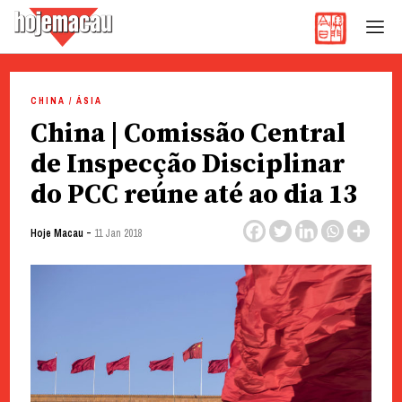
Hoje Macau
Jornal em Língua Portuguesa
Skip
to
CHINA / ÁSIA
content
China | Comissão Central
de Inspecção Disciplinar
do PCC reúne até ao dia 13
-
Hoje Macau
11 Jan 2018