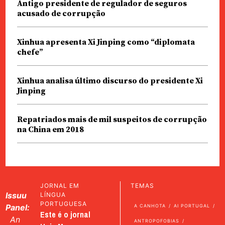
Antigo presidente de regulador de seguros
acusado de corrupção
Xinhua apresenta Xi Jinping como “diplomata
chefe”
Xinhua analisa último discurso do presidente Xi
Jinping
Repatriados mais de mil suspeitos de corrupção
na China em 2018
JORNAL EM
TEMAS
Issuu
LÍNGUA
PORTUGUESA
Panel:
A CANHOTA
AI PORTUGAL
Este é o jornal
An
ANTROPOFOBIAS