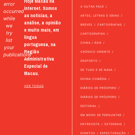
Hoje Macau na
error
internet. Somos
A OUTRA FACE
occurred
as notícias, a
ARTES, LETRAS E IDEIAS
while
análise, a opinião
we
BREVES
CARTOGRAFIAS
e muito mais, em
try
CARTOGRAFIAS
língua
list
portuguesa, na
CHINA / ÁSIA
your
Região
CRÓNICO ORIENTE
publications
Administrativa
DESPORTO
Especial de
DE TUDO E DE NADA
Macau.
DIVINA COMÉDIA
VER TODAS
DIÁRIOS DE PRÓSPERO
DIÁRIOS DE PRÓSPERO
EDITORIAL
EM MODO DE PERGUNTAR
ENTREVISTA
ESTENDAIS
EVENTOS
EXPECTORAÇÃO