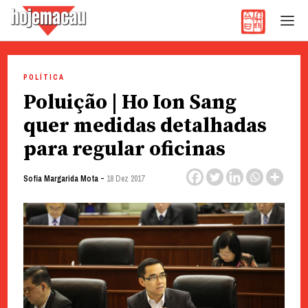
Hoje Macau
Jornal em Língua Portuguesa
Skip
to
POLÍTICA
content
Poluição | Ho Ion Sang
quer medidas detalhadas
para regular oficinas
-
Sofia Margarida Mota
18 Dez 2017