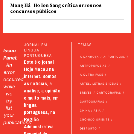
Mong Há | Ho Ion Sang crítica erros nos
concursos públicos
JORNAL EM
TEMAS
Issuu
LÍNGUA
PORTUGUESA
Panel:
A CANHOTA
AI PORTUGAL
Este é o jornal
An
ANTROPOFOBIAS
Hoje Macau na
error
internet. Somos
A OUTRA FACE
occurred
as notícias, a
ARTES, LETRAS E IDEIAS
while
análise, a opinião
we
BREVES
CARTOGRAFIAS
e muito mais, em
try
CARTOGRAFIAS
língua
list
portuguesa, na
CHINA / ÁSIA
your
Região
CRÓNICO ORIENTE
publications
Administrativa
DESPORTO
Especial de