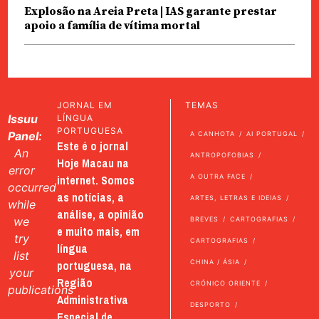
Explosão na Areia Preta | IAS garante prestar
apoio a família de vítima mortal
JORNAL EM
TEMAS
Issuu
LÍNGUA
PORTUGUESA
Panel:
A CANHOTA
AI PORTUGAL
Este é o jornal
An
ANTROPOFOBIAS
Hoje Macau na
error
internet. Somos
A OUTRA FACE
occurred
as notícias, a
ARTES, LETRAS E IDEIAS
while
análise, a opinião
we
BREVES
CARTOGRAFIAS
e muito mais, em
try
CARTOGRAFIAS
língua
list
portuguesa, na
CHINA / ÁSIA
your
Região
CRÓNICO ORIENTE
publications
Administrativa
DESPORTO
Especial de