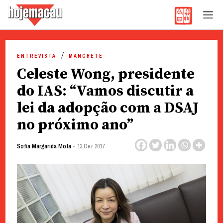
Hoje Macau
Jornal em Língua Portuguesa
Skip
to
ENTREVISTA
MANCHETE
content
Celeste Wong, presidente
do IAS: “Vamos discutir a
lei da adopção com a DSAJ
no próximo ano”
-
Sofia Margarida Mota
13 Dez 2017