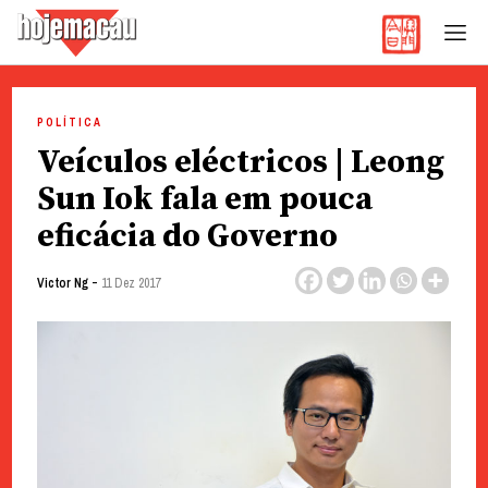
Hoje Macau
Jornal em Língua Portuguesa
Skip
to
POLÍTICA
content
Veículos eléctricos | Leong
Sun Iok fala em pouca
eficácia do Governo
-
Victor Ng
11 Dez 2017