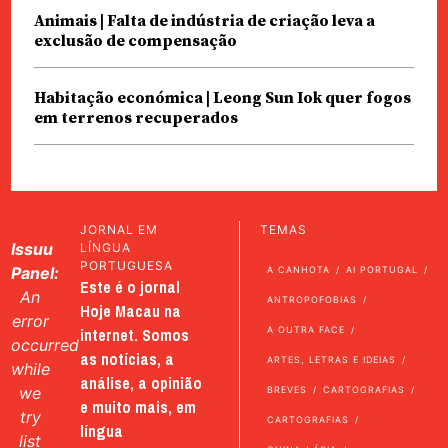
Animais | Falta de indústria de criação leva a
exclusão de compensação
Habitação económica | Leong Sun Iok quer fogos
em terrenos recuperados
JORNAL EM
TEMAS
Issuu
LÍNGUA
PORTUGUESA
Panel:
A CANHOTA
AI PORTUGAL
Este é o jornal
An
ANTROPOFOBIAS
Hoje Macau na
error
internet. Somos
A OUTRA FACE
occurred
as notícias, a
ARTES, LETRAS E IDEIAS
while
análise, a opinião
we
BREVES
CARTOGRAFIAS
e muito mais, em
try
CARTOGRAFIAS
língua
list