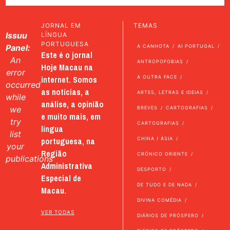
JORNAL EM
TEMAS
Issuu
LÍNGUA
PORTUGUESA
Panel:
A CANHOTA
AI PORTUGAL
Este é o jornal
An
ANTROPOFOBIAS
Hoje Macau na
error
internet. Somos
A OUTRA FACE
occurred
as notícias, a
ARTES, LETRAS E IDEIAS
while
análise, a opinião
we
BREVES
CARTOGRAFIAS
e muito mais, em
try
CARTOGRAFIAS
língua
list
portuguesa, na
CHINA / ÁSIA
your
Região
CRÓNICO ORIENTE
publications
Administrativa
DESPORTO
Especial de
DE TUDO E DE NADA
Macau.
DIVINA COMÉDIA
VER TODAS
DIÁRIOS DE PRÓSPERO