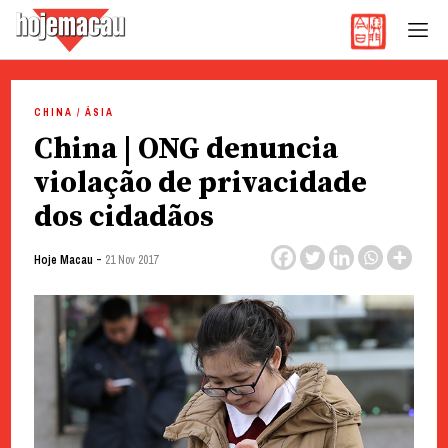
Hoje Macau
Jornal em Língua Portuguesa
Skip
to
CHINA / ÁSIA
content
China | ONG denuncia
violação de privacidade
dos cidadãos
-
Hoje Macau
21 Nov 2017