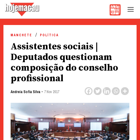
Hoje Macau
Jornal em Língua Portuguesa
Skip
to
MANCHETE
POLÍTICA
content
Assistentes sociais |
Deputados questionam
composição do conselho
profissional
-
Andreia Sofia Silva
7 Nov 2017