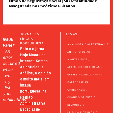
Fundo de Segurança Social | Sustentabilidade
assegurada nos próximos 50 anos
JORNAL EM
TEMAS
Issuu
LÍNGUA
PORTUGUESA
Panel:
A CANHOTA
AI PORTUGAL
Este é o jornal
An
ANTROPOFOBIAS
Hoje Macau na
error
internet. Somos
A OUTRA FACE
occurred
as notícias, a
ARTES, LETRAS E IDEIAS
while
análise, a opinião
we
BREVES
CARTOGRAFIAS
e muito mais, em
try
CARTOGRAFIAS
língua
list
portuguesa, na
CHINA / ÁSIA
your
Região
CRÓNICO ORIENTE
publications
Administrativa
DESPORTO
Especial de
DE TUDO E DE NADA