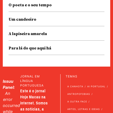
O poeta e o seu tempo
Um candeeiro
A lapiseira amarela
Para lá do que aqui há
JORNAL EM
TEMAS
Issuu
LÍNGUA
PORTUGUESA
Panel:
A CANHOTA
AI PORTUGAL
Este é o jornal
An
ANTROPOFOBIAS
Hoje Macau na
error
internet. Somos
A OUTRA FACE
occurred
as notícias, a
ARTES, LETRAS E IDEIAS
while