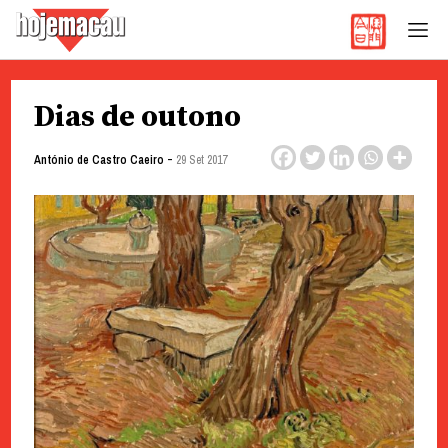
Hoje Macau
Jornal em Língua Portuguesa
Skip
Dias de outono
to
content
-
António de Castro Caeiro
29 Set 2017