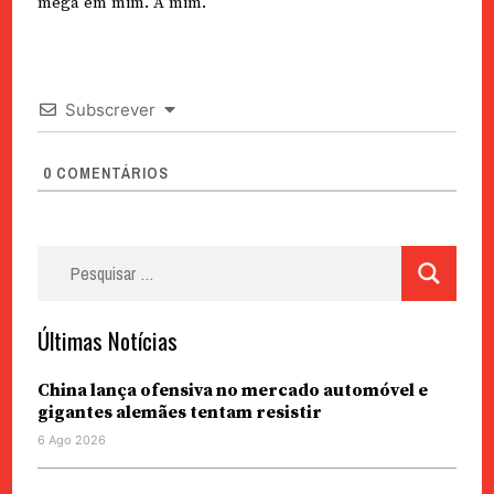
mega em mim. A mim
.
Subscrever
0
COMENTÁRIOS
Pesquisar
por:
Últimas Notícias
China lança ofensiva no mercado automóvel e
gigantes alemães tentam resistir
6 Ago 2026