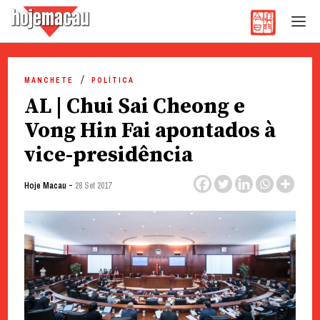
Hoje Macau
Jornal em Língua Portuguesa
Skip
to
MANCHETE
POLÍTICA
content
AL | Chui Sai Cheong e
Vong Hin Fai apontados à
vice-presidência
-
Hoje Macau
28 Set 2017