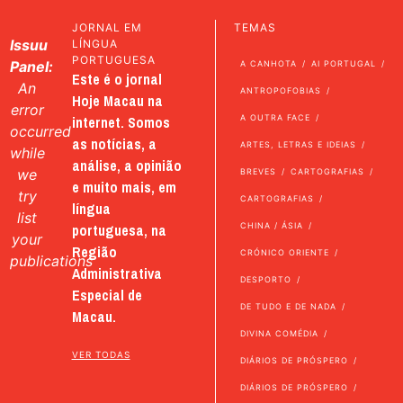
JORNAL EM
TEMAS
Issuu
LÍNGUA
PORTUGUESA
Panel:
A CANHOTA
AI PORTUGAL
Este é o jornal
An
ANTROPOFOBIAS
Hoje Macau na
error
internet. Somos
A OUTRA FACE
occurred
as notícias, a
ARTES, LETRAS E IDEIAS
while
análise, a opinião
we
BREVES
CARTOGRAFIAS
e muito mais, em
try
CARTOGRAFIAS
língua
list
portuguesa, na
CHINA / ÁSIA
your
Região
CRÓNICO ORIENTE
publications
Administrativa
DESPORTO
Especial de
DE TUDO E DE NADA
Macau.
DIVINA COMÉDIA
VER TODAS
DIÁRIOS DE PRÓSPERO
DIÁRIOS DE PRÓSPERO