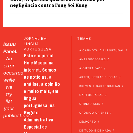
negligência contra Fong Soi Kung
JORNAL EM
TEMAS
Issuu
LÍNGUA
PORTUGUESA
Panel:
A CANHOTA
AI PORTUGAL
Este é o jornal
An
ANTROPOFOBIAS
Hoje Macau na
error
internet. Somos
A OUTRA FACE
occurred
as notícias, a
ARTES, LETRAS E IDEIAS
while
análise, a opinião
we
BREVES
CARTOGRAFIAS
e muito mais, em
try
CARTOGRAFIAS
língua
list
portuguesa, na
CHINA / ÁSIA
your
Região
CRÓNICO ORIENTE
publications
Administrativa
DESPORTO
Especial de
DE TUDO E DE NADA