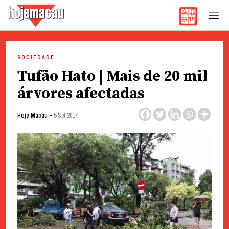
Hoje Macau
Jornal em Língua Portuguesa
Skip
to
SOCIEDADE
content
Tufão Hato | Mais de 20 mil
árvores afectadas
-
Hoje Macau
5 Set 2017