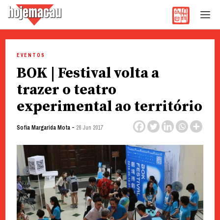
Hoje Macau
Jornal em Língua Portuguesa
Skip
to
EVENTOS
content
BOK | Festival volta a
trazer o teatro
experimental ao território
-
Sofia Margarida Mota
26 Jun 2017