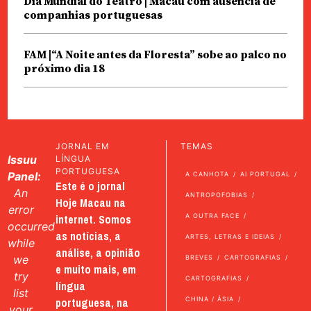
Dia Mundial do Teatro | Macau com ausência de
companhias portuguesas
FAM |“A Noite antes da Floresta” sobe ao palco no
próximo dia 18
JORNAL EM
TEMAS
Issuu
LÍNGUA
PORTUGUESA
Panel:
A CANHOTA
AI PORTUGAL
Este é o jornal
An
ANTROPOFOBIAS
Hoje Macau na
error
internet. Somos
A OUTRA FACE
occurred
as notícias, a
ARTES, LETRAS E IDEIAS
while
análise, a opinião
we
BREVES
CARTOGRAFIAS
e muito mais, em
try
CARTOGRAFIAS
língua
list
portuguesa, na
CHINA / ÁSIA
your